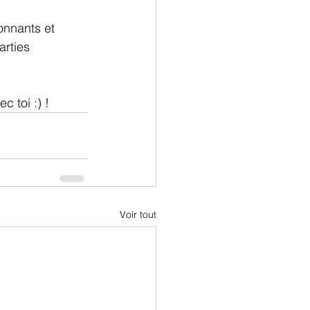
onnants et 
arties 
 toi :) !
Voir tout