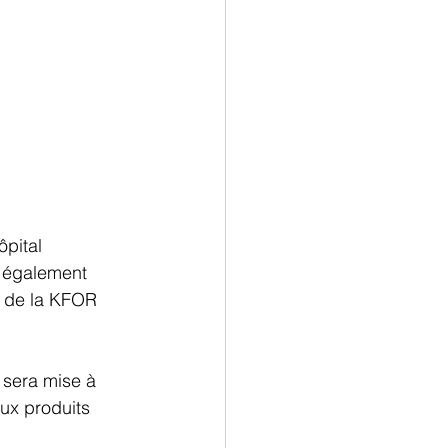
pital 
a également 
N de la KFOR 
 sera mise à 
aux produits 