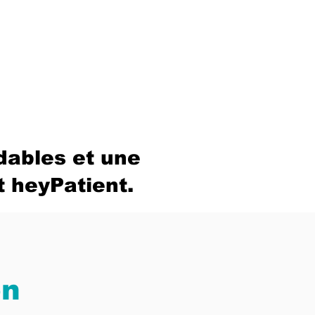
dables et une
t heyPatient.
on