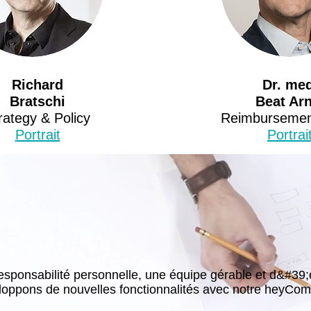
Richard
Dr. med
Bratschi
Beat Arn
rategy & Policy
Reimbursemen
Portrait
Portrai
esponsabilité personnelle, une équipe gérable et d&#39;e
veloppons de nouvelles fonctionnalités avec notre heyCo