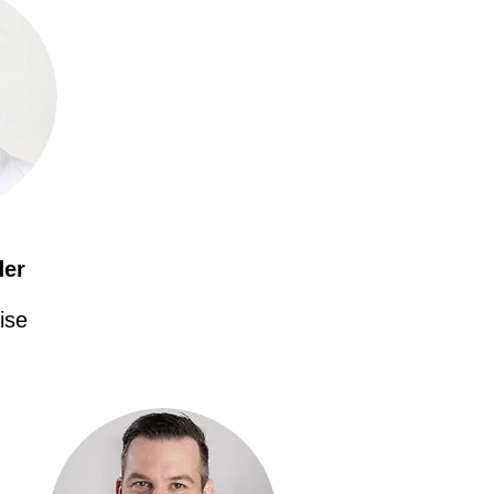
der
ise