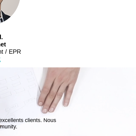
.
et
t / EPR
t
xcellents clients. Nous
mmunity.