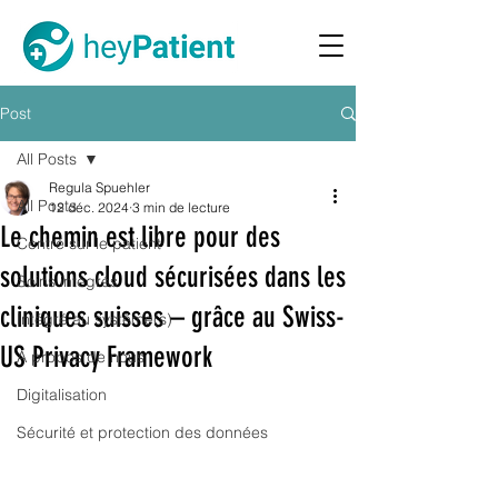
Post
All Posts
Regula Spuehler
All Posts
12 déc. 2024
3 min de lecture
Le chemin est libre pour des
Centré sur le patient
solutions cloud sécurisées dans les
Soins intégrés
cliniques suisses – grâce au Swiss-
Intégré au système(s)
US Privacy Framework
A propos de nous
Digitalisation
Sécurité et protection des données