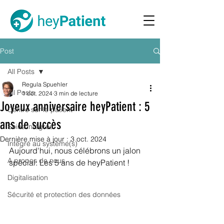
Post
All Posts
Regula Spuehler
All Posts
1 oct. 2024
3 min de lecture
Joyeux anniversaire heyPatient : 5
Centré sur le patient
ans de succès
Soins intégrés
Dernière mise à jour :
3 oct. 2024
Intégré au système(s)
Aujourd'hui, nous célébrons un jalon 
A propos de nous
spécial: Les 5 ans de heyPatient !
Digitalisation
Sécurité et protection des données