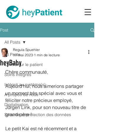
Post
All Posts
Regula Spuehler
All Posts
17 mai 2023
1 min de lecture
heyBaby
Centré sur le patient
Chère communauté, 
Soins intégrés
Intégré au système(s)
Aujourd'hui, nous aimerions partager 
un moment très spécial avec vous et 
A propos de nous
féliciter notre précieux employé, 
Digitalisation
Jürgen Link, pour son nouveau titre de 
grand-père !
Sécurité et protection des données
Le petit Kai est né récemment et a 