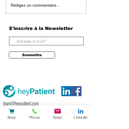
SwissHDS et DigiSanté: pourquoi
La Suisse mise sur HL7
Rédigez un commentaire...
heyPatient s'engage depuis des
heyPatient le fait depu
années en faveur d'un système de
santé connecté
S'inscrire à la Newsletter
Soumettre
team@heypatient.com
Shop
Phone
Email
LinkedIn