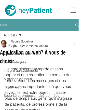
Post
All Posts
Regula Spuehler
All Posts
9 juil. 2024
2 min de lecture
Application ou web? À vous de
Centré sur le patient
choisir.
Soins intégrés
Un enregistrement rapide et sans 
Intégré au système(s)
papier et une réception immédiate des 
A propos de nous
rendez-vous, des messages et des 
informations importantes, où que vous 
Digitalisation
soyez. Tel est notre objectif : laisser 
Sécurité et protection des données
plus de temps aux gens, qu'il s'agisse 
de patients, de professionnels de la 