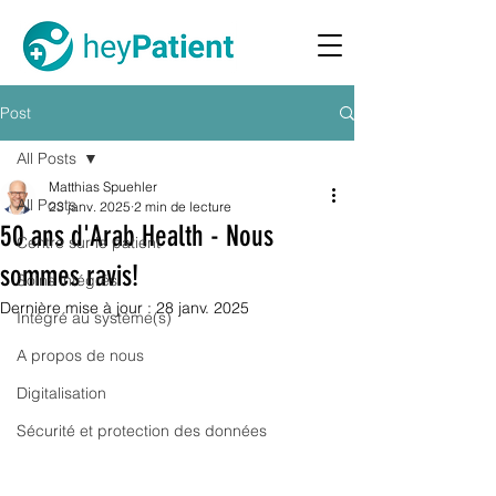
Post
All Posts
Matthias Spuehler
All Posts
23 janv. 2025
2 min de lecture
50 ans d'Arab Health - Nous
Centré sur le patient
sommes ravis!
Soins intégrés
Dernière mise à jour :
28 janv. 2025
Intégré au système(s)
A propos de nous
Digitalisation
Sécurité et protection des données