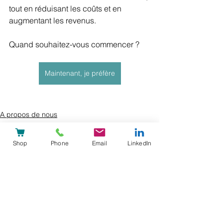
tout en réduisant les coûts et en 
augmentant les revenus.
Quand souhaitez-vous commencer ?
Maintenant, je préfère
A propos de nous
Digitalisation
Intégré au système(s)
Shop
Phone
Email
LinkedIn
Voir tout
Posts récents