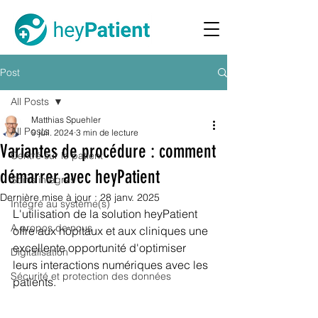
Post
All Posts
Matthias Spuehler
All Posts
9 juil. 2024
3 min de lecture
Variantes de procédure : comment
Centré sur le patient
démarrer avec heyPatient
Soins intégrés
Dernière mise à jour :
28 janv. 2025
Intégré au système(s)
L'utilisation de la solution heyPatient 
A propos de nous
offre aux hôpitaux et aux cliniques une 
excellente opportunité d'optimiser 
Digitalisation
leurs interactions numériques avec les 
Sécurité et protection des données
patients.