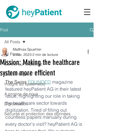
Post
All Posts
Matthias Spuehler
All Posts
9 nov. 2023
2 min de lecture
Mission: Making the healthcare
Centré sur le patient
system more efficient
Soins intégrés
The Swiss 
FOUNDED
magazine 
Intégré au système(s)
featured heyPatient AG in their latest 
A propos de nous
issue, highlighting our role in taking 
the healthcare sector towards 
Digitalisation
digitization. Tired of filling out 
Sécurité et protection des données
countless papers manually during 
every doctor's visit? heyPatient AG is 