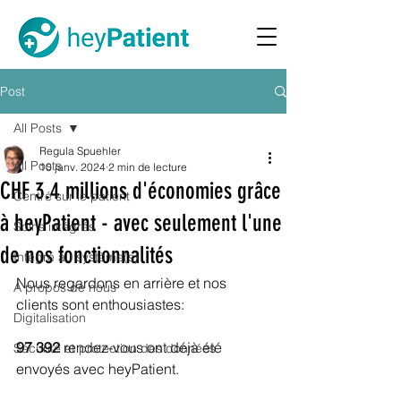
Post
All Posts
Regula Spuehler
All Posts
10 janv. 2024
2 min de lecture
CHF 3.4 millions d'économies grâce
Centré sur le patient
à heyPatient - avec seulement l'une
Soins intégrés
de nos fonctionnalités
Intégré au système(s)
Nous regardons en arrière et nos 
A propos de nous
clients sont enthousiastes:
Digitalisation
97 392
 rendez-vous ont déjà été 
Sécurité et protection des données
envoyés avec heyPatient.