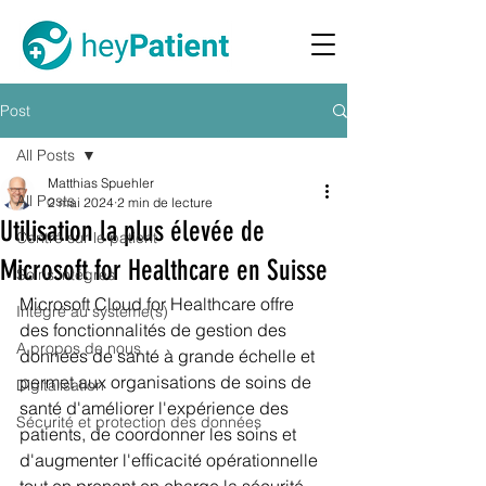
Post
All Posts
Matthias Spuehler
All Posts
2 mai 2024
2 min de lecture
Utilisation la plus élevée de
Centré sur le patient
Microsoft for Healthcare en Suisse
Soins intégrés
Microsoft Cloud for Healthcare offre 
Intégré au système(s)
des fonctionnalités de gestion des 
A propos de nous
données de santé à grande échelle et 
permet aux organisations de soins de 
Digitalisation
santé d'améliorer l'expérience des 
Sécurité et protection des données
patients, de coordonner les soins et 
d'augmenter l'efficacité opérationnelle 