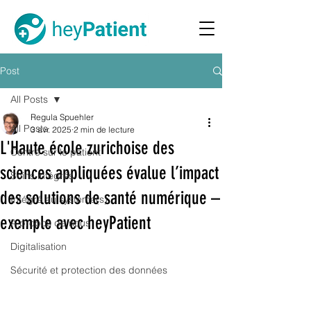
Post
All Posts
Regula Spuehler
All Posts
3 avr. 2025
2 min de lecture
L'Haute école zurichoise des
Centré sur le patient
sciences appliquées évalue l’impact
Soins intégrés
des solutions de santé numérique –
Intégré au système(s)
exemple avec heyPatient
A propos de nous
Digitalisation
Sécurité et protection des données