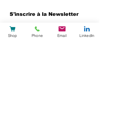
S'inscrire à la Newsletter
Shop
Phone
Email
LinkedIn
Soumettre
team@heypatient.com