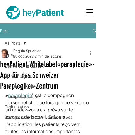
Post
All Posts
Regula Spuehler
All Posts
28 oct. 2022
2 min de lecture
heyPatient Whitelabel«paraplegie»-
Centré sur le patient
App für das Schweizer
Soins intégrés
Paraplegiker-Zentrum
Intégré au système(s)
«
paraplegie
” est le compagnon 
A propos de nous
personnel chaque fois qu'une visite ou 
Digitalisation
un rendez-vous est prévu sur le 
campus de Nottwil. Grâce à 
Sécurité et protection des données
l'application, les patients reçoivent 
toutes les informations importantes 