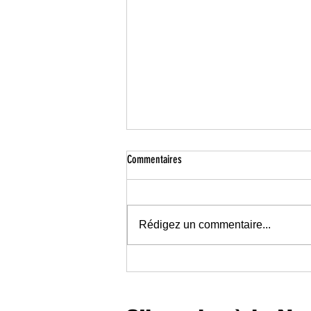
Commentaires
Rédigez un commentaire...
La première impression commence bien
avant la porte