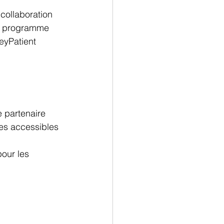
 collaboration 
un programme 
eyPatient 
e partenaire 
es accessibles 
our les 