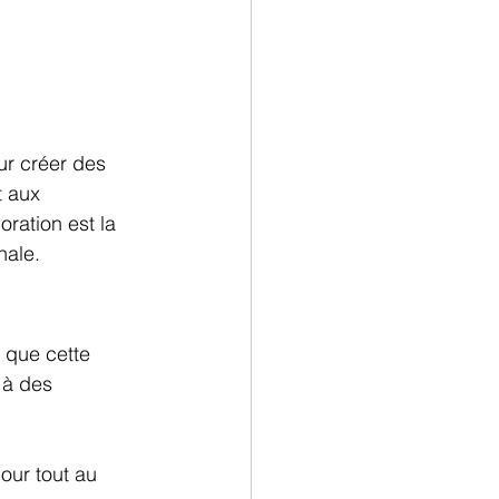
ur créer des 
 aux 
ration est la 
nale.
 que cette 
 à des 
our tout au 