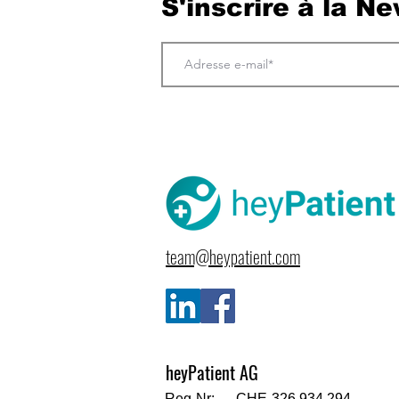
S'inscrire à la N
team@heypatient.com
heyPatient AG
Reg-Nr: CHE-326.934.294